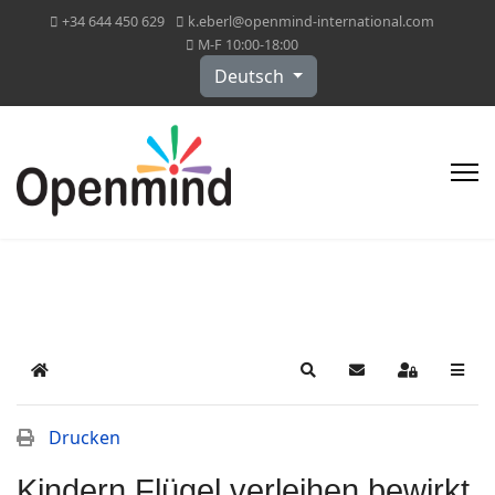
+34 644 450 629
k.eberl@openmind-international.com
M-F 10:00-18:00
Sprache auswählen
Deutsch
Home
Search
Updates abonniere
Sign In
Drucken
Kindern Flügel verleihen bewirkt