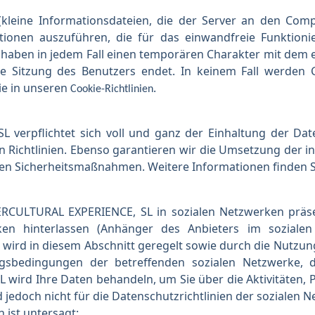
kleine Informationsdateien, die der Server an den Comp
ionen auszuführen, die für das einwandfreie Funktionier
aben in jedem Fall einen temporären Charakter mit dem ei
ie Sitzung des Benutzers endet. In keinem Fall werde
ie in unseren
.
Cookie-Richtlinien
erpflichtet sich voll und ganz der Einhaltung der Da
n Richtlinien. Ebenso garantieren wir die Umsetzung der
n Sicherheitsmaßnahmen. Weitere Informationen finden S
RCULTURAL EXPERIENCE, SL in sozialen Netzwerken präse
ken hinterlassen (Anhänger des Anbieters im soziale
wird in diesem Abschnitt geregelt sowie durch die Nutzu
gsbedingungen der betreffenden sozialen Netzwerke, 
rd Ihre Daten behandeln, um Sie über die Aktivitäten, P
 jedoch nicht für die Datenschutzrichtlinien der sozialen 
 ist untersagt: