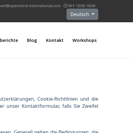
eberl@openmind-international.com
M-F 10:00-18:00
Sprache auswählen
Deutsch
berichte
Blog
Kontakt
Workshops
utzerklärungen, Cookie-Richtlinien und die
unser Kontaktformular, falls Sie Zweifel
sen. Generell gelten die Bedingungen, die