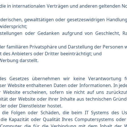
, die in internationalen Verträgen und anderen geltenden 
mderischen, gewalttätigen oder gesetzeswidrigen Handlung
iderspricht;
nstellungen oder Gedanken aufgrund von Geschlecht, Ra
der familiären Privatsphäre und Darstellung der Personen w
t des Anbieters oder Dritter beeinträchtigt; und
 Werbung darstellt.
des Gesetzes übernehmen wir keine Verantwortung für
ser Website enthaltenen Daten oder Informationen. In jedem
er Website erscheinen, sofern sie nicht auf uns zurückzu
uität der Website oder ihrer Inhalte aus technischen Gründ
ler oder Dienstleister hostet.
r die Folgen oder Schäden, die beim IT Systems des U
die Kapazität oder Qualität Ihres Computersystems oder 
 Computer, die für die Verbindung mit dem Inhalt der We