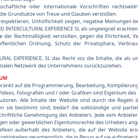
schaftliche oder internationale Vorschriften rechtswi
 die Grundsätze von Treue und Glauben verstoßen.
 respektieren, Unhöflichkeit zeigen, negative Meinungen
ND INTERCULTURAL EXPERIENCE SL als ungeeignet erachten
e der Rechtmäßigkeit verstoßen, gegen die Ehrlichkeit,
ffentlichen Ordnung, Schutz der Privatsphäre, Verbra
L EXPERIENCE, SL das Recht vor, die Inhalte, die als u
zialen Netzwerk des Unternehmens zurückzuziehen.
TUM
schränkt auf die Programmierung, Bearbeitung, Kompilierung
 Videos, Fotografien und / oder Grafiken sind Eigentum des 
utoren. Alle Inhalte der Website sind durch die Regeln 
n sie bestimmt sind, bedarf die vollständige und partie
chriftliche Genehmigung des Anbieters. Jede vom Anbiete
igen oder gewerblichen Eigentumsrechte des Urhebers ang
afiken außerhalb des Anbieters, die auf der Website ers
reitigkeiten verantwortlich, die in Bezug auf sie auftreten