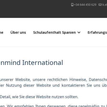
+34 644 450 629
k.
me
Über uns
Schulaufenthalt Spanien
Erfahrungs
enmind International
 unserer Website, unsere rechtlichen Hinweise, Datensch
r Nutzung dieser Website und kontaktieren Sie uns über 
tail, wie Sie diese Website nutzen sollten.
. Wir empfehlen Ihnen deswegen, diese regelmäßig zu le