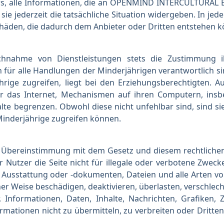
ers, alle Informationen, die an OPENMIND INTERCULTURAL E
ie jederzeit die tatsächliche Situation widergeben. In jedem
häden, die dadurch dem Anbieter oder Dritten entstehen 
hnahme von Dienstleistungen stets die Zustimmung ih
lich für alle Handlungen der Minderjährigen verantwortlich
ährige zugreifen, liegt bei den Erziehungsberechtigten.
er das Internet, Mechanismen auf ihren Computern, ins
lte begrenzen. Obwohl diese nicht unfehlbar sind, sind si
Minderjährige zugreifen können.
 in Übereinstimmung mit dem Gesetz und diesem rechtlich
 Nutzer die Seite nicht für illegale oder verbotene Zweck
 Ausstattung oder -dokumenten, Dateien und alle Arten v
ner Weise beschädigen, deaktivieren, überlasten, verschlec
, Informationen, Daten, Inhalte, Nachrichten, Grafiken, 
mationen nicht zu übermitteln, zu verbreiten oder Dritten