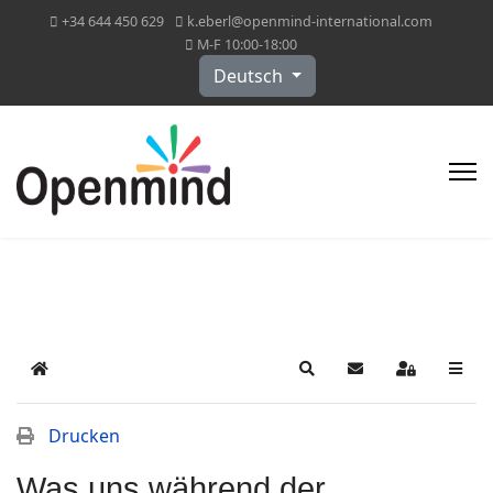
+34 644 450 629
k.eberl@openmind-international.com
M-F 10:00-18:00
Sprache auswählen
Deutsch
Home
Search
Updates abonniere
Sign In
Drucken
Was uns während der