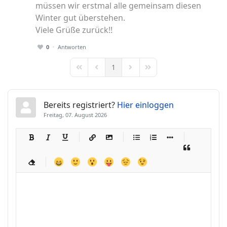
müssen wir erstmal alle gemeinsam diesen
Winter gut überstehen.
Viele Grüße zurück!!
0
Antworten
1
First Page
Previous Page
Next Page
Last Page
Bereits registriert?
Hier einloggen
Freitag, 07. August 2026
-
-
-
-
-
-
-
-
-
-
-
-
-
-
-
-
-
-
-
-
-
-
-
-
-
-
-
-
-
-
-
-
-
-
-
-
-
-
-
-
-
-
-
-
-
-
-
-
-
-
-
-
-
-
-
-
-