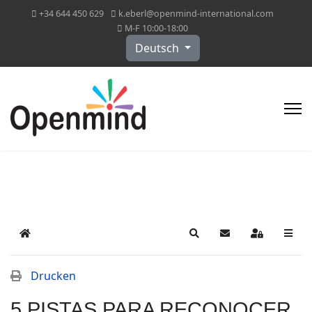
+34 644 450 629
k.eberl@openmind-international.com
M-F 10:00-18:00
Sprache auswählen
Deutsch
Home
Search
Updates abonniere
Sign In
Drucken
5 PISTAS PARA RECONOCER