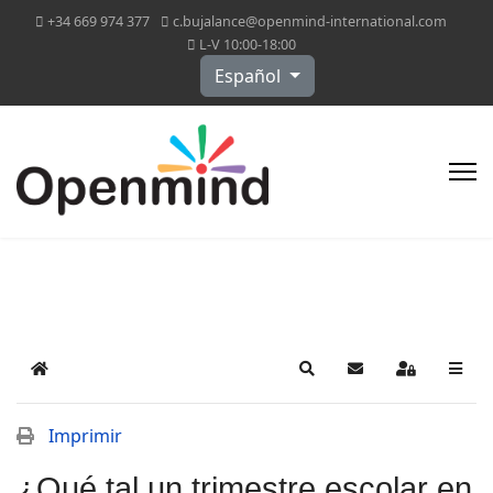
+34 669 974 377
c.bujalance@openmind-international.com
L-V 10:00-18:00
Seleccione su idioma
Español
Home
Search
Suscribirse a las a
Sign In
Imprimir
¿Qué tal un trimestre escolar en