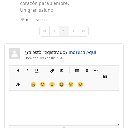
corazón para siempre.
Un gran saludo!
0
Responder
1
First Page
Previous Page
Next Page
Last Page
¿Ya està registrado?
Ingresa Aquí
Domingo, 09 Agosto 2026
-
-
-
-
-
-
-
-
-
-
-
-
-
-
-
-
-
-
-
-
-
-
-
-
-
-
-
-
-
-
-
-
-
-
-
-
-
-
-
-
-
-
-
-
-
-
-
-
-
-
-
-
-
-
-
-
-
-
-